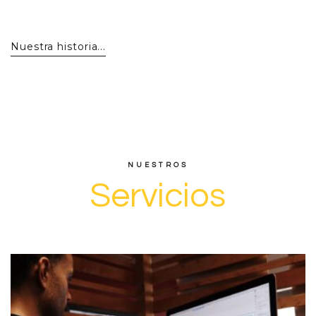
Nuestra historia...
NUESTROS
S
e
r
v
i
c
i
o
s