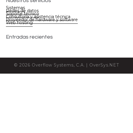
Nuestros servicios
Sistemas
Redes de datos
Soporte técnico
Consultoría y asistencia técnica
Proveedor de hardware y software
Web hosting
Entradas recientes
© 2026 Overflow Systems, C.A. | OverSys.NET